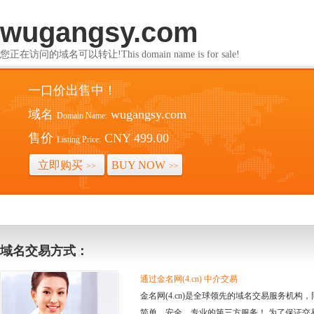
wugangsy.com
您正在访问的域名可以转让!This domain name is for sale!
一口价出售中！
域名
wugangsy.com
Domain Name:
售价
CNY 499.00
Listing Price:
立即购买
BUY NOW
>>
>>
域名交易方式：
通过金名网(4.cn) 中介交易
金名网(4.cn)是全球领先的域名交易服务机
简单、安全、专业的第三方服务！ 为了保证交