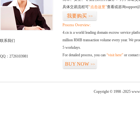
具体交易流程可
“点击这里”
查看或咨询support@
我要购买
>>
Process Overview:
4.cn is a world leading domain escrow service plat
million RMB transaction volume every year. We promi
联系我们
5 workdays.
For detailed process, you can
“visit here”
or contact
QQ：2726103981
BUY NOW
>>
Copyright © 1998 -2025 www.